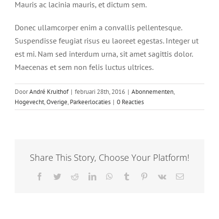
Mauris ac lacinia mauris, et dictum sem.
Donec ullamcorper enim a convallis pellentesque.
Suspendisse feugiat risus eu laoreet egestas. Integer ut
est mi. Nam sed interdum urna, sit amet sagittis dolor.
Maecenas et sem non felis luctus ultrices.
Door
André Kruithof
|
februari 28th, 2016
|
Abonnementen
,
Hogevecht
,
Overige
,
Parkeerlocaties
|
0 Reacties
Share This Story, Choose Your Platform!
Facebook
Twitter
Reddit
LinkedIn
WhatsApp
Tumblr
Pinterest
Vk
E-
mail