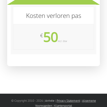
Kosten verloren pas
50
€
incl. btw
© Copyright 2010 -
2026 |
Arrivée
|
Privacy Statement
|
Algemene
Voorwaarden
|
Klantenportal