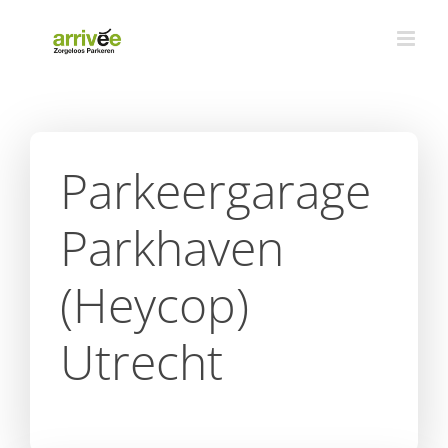
Ga
naar
inhoud
Parkeergarage
Parkhaven
(Heycop)
Utrecht