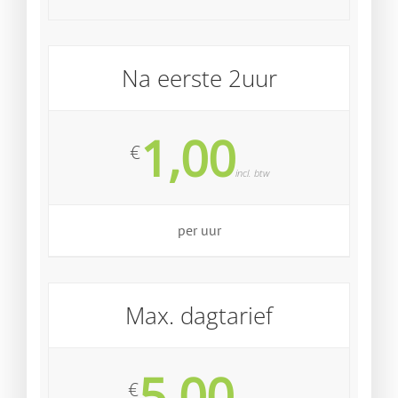
Na eerste 2uur
1,00
€
incl. btw
per uur
Max. dagtarief
5,00
€