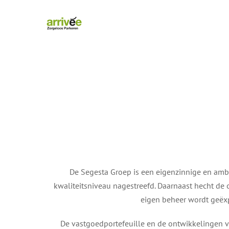
Ga
naar
inhoud
De Segesta Groep is een eigenzinnige en ambi
kwaliteitsniveau nagestreefd. Daarnaast hecht de 
eigen beheer wordt geëxp
De vastgoedportefeuille en de ontwikkelingen 